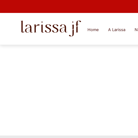
Home
A Larissa
N