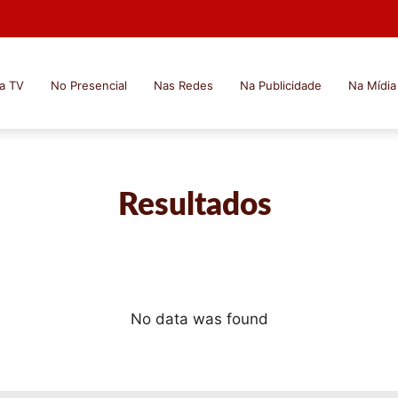
a TV
No Presencial
Nas Redes
Na Publicidade
Na Mídia
Resultados
No data was found