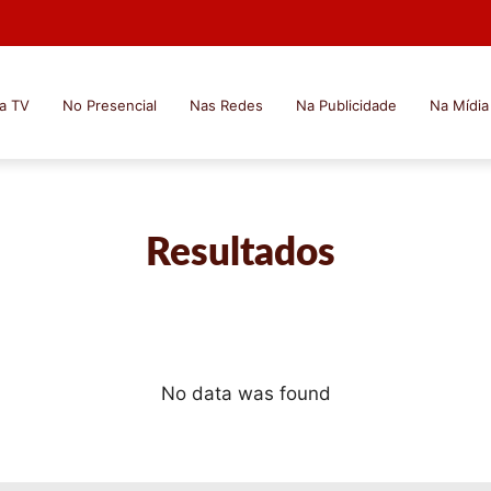
a TV
No Presencial
Nas Redes
Na Publicidade
Na Mídia
Resultados
No data was found