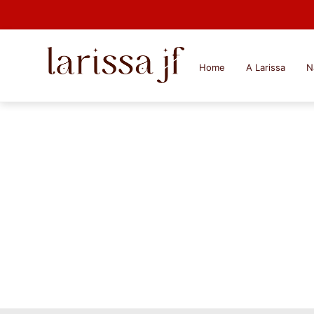
Home
A Larissa
N