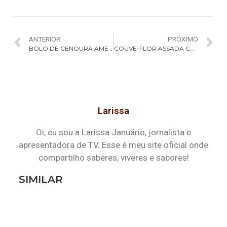
ANTERIOR
PRÓXIMO
BOLO DE CENOURA AMERICANO COM BUTTER CREAM (CARROT CAKE)
COUVE-FLOR ASSADA COM FUNDUE DE ALHO PORÓ
Larissa
Oi, eu sou a Larissa Januário, jornalista e
apresentadora de TV. Esse é meu site oficial onde
compartilho saberes, viveres e sabores!
SIMILAR