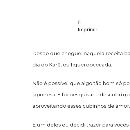
Vá para a receita
Imprimir
Desde que cheguei naquela receita bas
dia do Karê, eu fiquei obcecada.
Não é possível que algo tão bom só po
japonesa. E fui pesquisar e descobri q
aproveitando esses cubinhos de amor.
E um deles eu decidi trazer para você