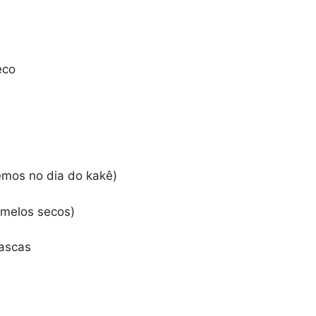
eco
emos no dia do kakê)
umelos secos)
lascas