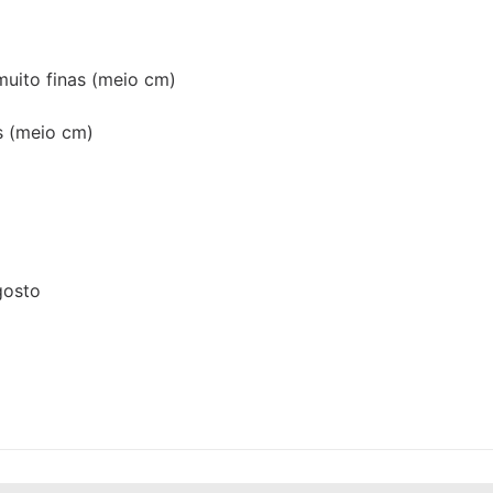
 muito finas (meio cm)
as (meio cm)
gosto