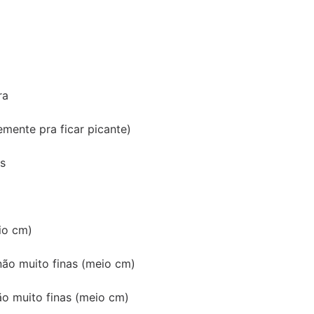
ra
ente pra ficar picante)
as
eio cm)
não muito finas (meio cm)
ão muito finas (meio cm)