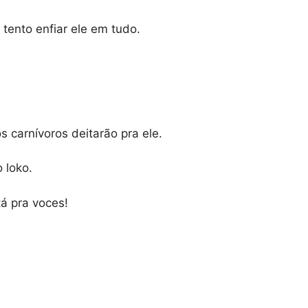
tento enfiar ele em tudo.
 carnívoros deitarão pra ele.
o loko.
á pra voces!