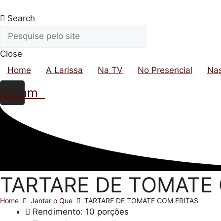
Pular
para
Search
o
conteúdo
Close
Home
A Larissa
Na TV
No Presencial
Na
tagram
TARTARE DE TOMATE 
Home
Jantar o Que
TARTARE DE TOMATE COM FRITAS
Rendimento: 10 porções