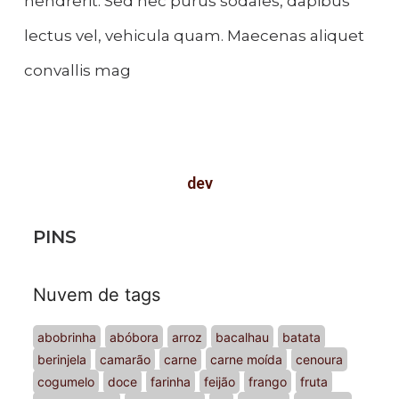
hendrerit. Sed nec purus sodales, dapibus
lectus vel, vehicula quam. Maecenas aliquet
convallis mag
dev
PINS
Nuvem de tags
abobrinha
abóbora
arroz
bacalhau
batata
berinjela
camarão
carne
carne moída
cenoura
cogumelo
doce
farinha
feijão
frango
fruta